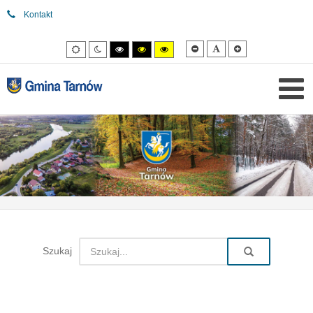
Kontakt
Mniejsza
Domyślna
Większa
Tryb
Tryb
Tryb
Tryb
Tryb
czcionka
czcionka
czcionka
domyślny
nocny
wysokiego
wysokiego
wysokiego
kontrastu
kontrastu
kontrastu
czarny/biały.
czarny/
żółty/czarny.
żółty.
Szukaj